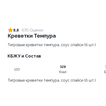
Сет Фантазия
Искушение
1430 гр. ± / 40 шт.
915 гр. ± / 32 шт.
8,8
670 Оценок
Креветки Темпура
1 699 ₽
1 299 ₽
2 165 ₽
Тигровые креветки темпура, соус спайси (6 шт.)
10.0
10.0
КБЖУ и Состав
328
120
Ккал
Б
Тигровые креветки темпура, соус спайси (6 шт.)
Семейный сет
Фаворит
1090 гр. ± / 32 шт.
1140 гр. ± / 32 шт.
1 590 ₽