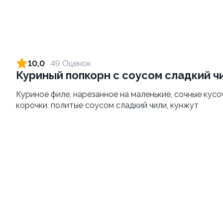
Сет Фантазия
Фаворит
1430 гр. ± / 40 шт.
1140 гр. ± / 32 шт.
10,0
49 Оценок
Куриный попкорн с соусом сладкий ч
1 699 ₽
1 590 ₽
2 165 ₽
1 606 ₽
Куриное филе, нарезанное на маленькие, сочные кус
корочки, политые соусом сладкий чили, кунжут
9.5
10.0
Искушение
Семейный сет
915 гр. ± / 32 шт.
1090 гр. ± / 32 шт.