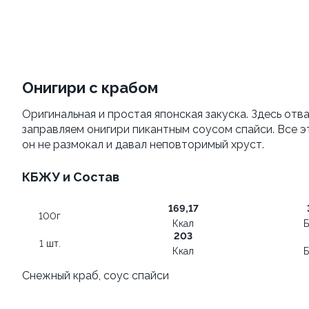
Сет Фантазия
Семейный сет
1430 гр. ± / 40 шт.
1090 гр. ± / 32 шт.
Онигири с крабом
1 699 ₽
1 599 ₽
Оригинальная и простая японская закуска. Здесь отв
2 165 ₽
заправляем онигири пикантным соусом спайси. Все 
он не размокал и давал неповторимый хруст.
9.5
10.0
КБЖУ и Состав
169,17
100г
Ккал
Б
203
1 шт.
Ккал
Б
Искушение
Фаворит
Снежный краб, соус спайси
915 гр. ± / 32 шт.
1140 гр. ± / 32 шт.
1 590 ₽