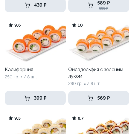
589 ₽
439 ₽
699 ₽
9.6
10
Калифорния
Филадельфия с зеленым
луком
250 гр. ± / 8 шт.
280 гр. ± / 8 шт.
399 ₽
569 ₽
9.5
8.7