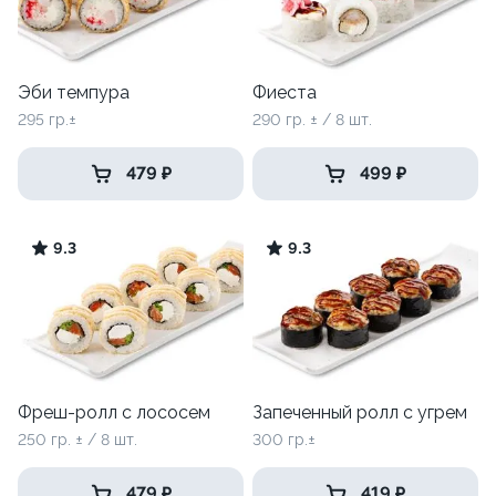
Эби темпура
Фиеста
295 гр.±
290 гр. ± / 8 шт.
479 ₽
499 ₽
9.3
9.3
Фреш-ролл с лососем
Запеченный ролл с угрем
250 гр. ± / 8 шт.
300 гр.±
479 ₽
419 ₽