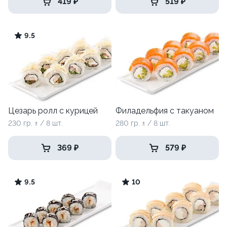
419 ₽
519 ₽
9.5
Цезарь ролл с курицей
Филадельфия с такуаном
230 гр. ± / 8 шт.
280 гр. ± / 8 шт.
369 ₽
579 ₽
9.5
10