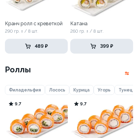
Кранч ролл с креветкой
Катана
290 гр. ± / 8 шт.
260 гр. ± / 8 шт.
489 ₽
399 ₽
Роллы
Филадельфия
Лосось
Курица
Угорь
Тунец
9.7
9.7