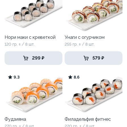
Нори маки с креветкой
Унаги с огурчиком
120 гр. ± / 8 шт.
255 гр. ± / 8 шт.
299 ₽
579 ₽
9.3
8.6
Фудзияма
Филадельфия фитнес
270 гр. ± / 8 шт.
220 гр. ± / 8 шт.