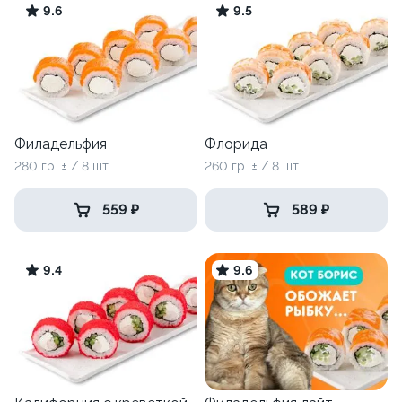
9.6
9.5
Филадельфия
Флорида
280 гр. ± / 8 шт.
260 гр. ± / 8 шт.
559 ₽
589 ₽
9.4
9.6