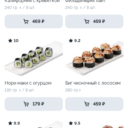
Калифорния с креветкой
Филадельфия лайт
240 гр. ± / 8 шт.
240 гр. ± / 8 шт.
469 ₽
459 ₽
10
9.2
Нори маки с огурцом
Биг чесночный с лососем
130 гр. ± / 8 шт. .
280 гр.±
179 ₽
459 ₽
9.9
9.5