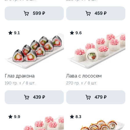
599 ₽
459 ₽
9.1
9.6
Глаз дракона
Лава с лососем
190 гр. ± / 8 шт.
270 гр. ± / 8 шт.
439 ₽
479 ₽
9.9
8.3