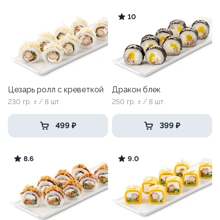
10
Цезарь ролл с креветкой
Дракон блек
230 гр. ± / 8 шт.
250 гр. ± / 8 шт.
499 ₽
399 ₽
8.6
9.0