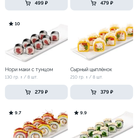
499 ₽
479 ₽
10
Нори маки с тунцом
Сырный цыплёнок
130 гр. ± / 8 шт.
210 гр. ± / 8 шт.
279 ₽
379 ₽
9.7
9.9