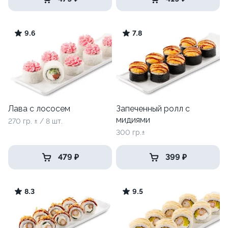
9.6
7.8
Лава с лососем
Запеченный ролл с
мидиями
270 гр. ± / 8 шт.
300 гр.±
479 ₽
399 ₽
8.3
9.5