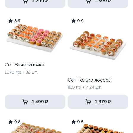
1 299 ₽
1 599 ₽
8.9
9.9
Сет Вечериночка
1070 гр. ± 32 шт.
Сет Только лосось!
810 гр. ± / 24 шт.
1 499 ₽
1 379 ₽
9.8
9.5