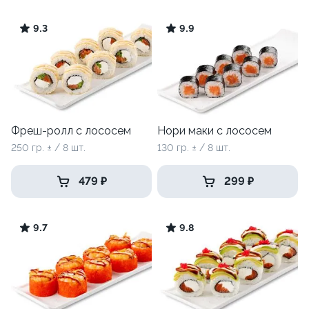
9.3
9.9
Фреш-ролл с лососем
Нори маки с лососем
250 гр. ± / 8 шт.
130 гр. ± / 8 шт.
479 ₽
299 ₽
9.7
9.8