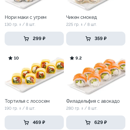
Нори маки с угрем
Чикен смокед
130 гр. ± / 8 шт.
225 гр. ± / 8 шт.
299 ₽
359 ₽
10
9.2
Тортилья с лососем
Филадельфия с авокадо
190 гр. ± / 8 шт.
280 гр. ± / 8 шт.
469 ₽
629 ₽