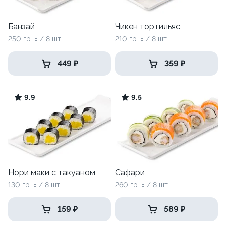
Банзай
Чикен тортильяс
250 гр. ± / 8 шт.
210 гр. ± / 8 шт.
449 ₽
359 ₽
9.9
9.5
Нори маки с такуаном
Сафари
130 гр. ± / 8 шт.
260 гр. ± / 8 шт.
159 ₽
589 ₽