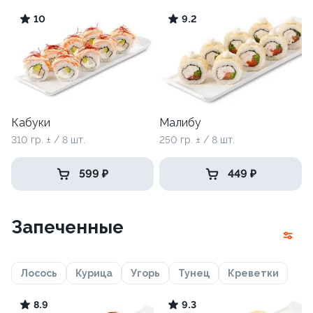
10
9.2
Кабуки
Малибу
310 гр. ± / 8 шт.
250 гр. ± / 8 шт.
599 ₽
449 ₽
Запеченные
Лосось
Курица
Угорь
Тунец
Креветки
8.9
9.3