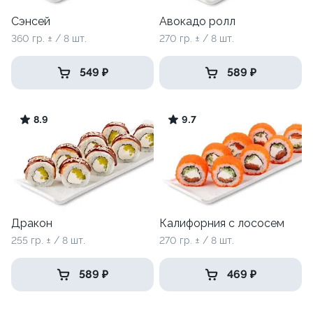
Сэнсей
Авокадо ролл
360 гр. ± / 8 шт.
270 гр. ± / 8 шт.
549 ₽
589 ₽
8.9
9.7
Дракон
Калифорния с лососем
255 гр. ± / 8 шт.
270 гр. ± / 8 шт.
589 ₽
469 ₽