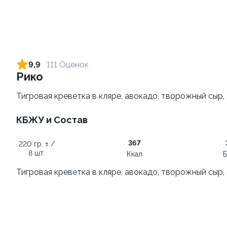
Сет Фантазия
Искушение
1430 гр. ± / 40 шт.
915 гр. ± / 32 шт.
9,9
111 Оценок
Рико
1 699 ₽
1 299 ₽
2 165 ₽
Тигровая креветка в кляре, авокадо, творожный сыр, 
10.0
10.0
КБЖУ и Состав
367
220 гр. ± /
8 шт.
Ккал
Б
Тигровая креветка в кляре, авокадо, творожный сыр, 
Семейный сет
Фаворит
1090 гр. ± / 32 шт.
1140 гр. ± / 32 шт.
1 590 ₽