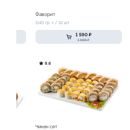
Фаворит
1140 гр. ± / 32 шт.
1 590 ₽
1 606 ₽
9.6
Чикен сет