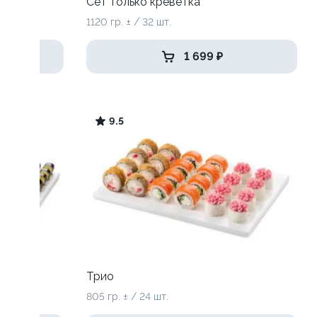
Сет только креветка
1120 гр. ± / 32 шт.
1 699 ₽
9.5
Трио
805 гр. ± / 24 шт.