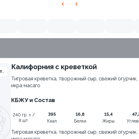
Калифорния с креветкой
нежный краб
т.
Тигровая креветка, творожный сыр, свежий огурчик,
икра масаго
10.0
КБЖУ и Состав
395
16,8
15,4
47,
240 гр. ± /
8 шт.
Ккал
Белки
Жиры
Угле
Тигровая креветка, творожный сыр, свежий огурчик,
икра масаго