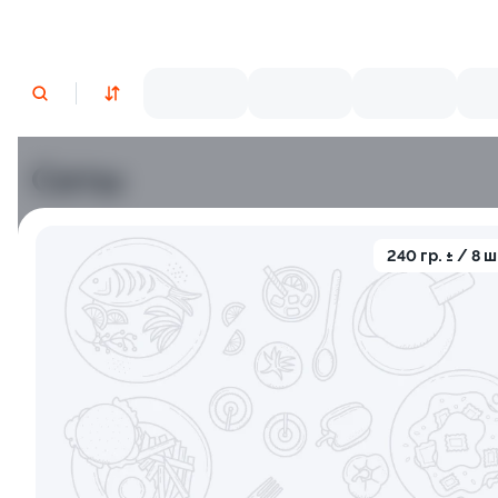
Сеты
Лосось
Курица
Угорь
Тунец
Креветки
С
240 гр. ± / 8 ш
9.5
9.5