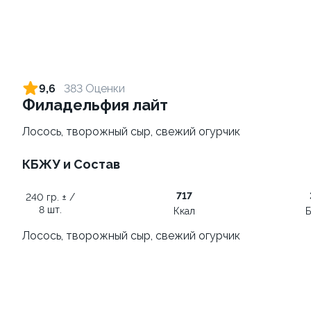
Сет Фантазия
Фаворит
1430 гр. ± / 40 шт.
1140 гр. ± / 32 шт.
9,6
383 Оценки
Филадельфия лайт
1 699 ₽
1 590 ₽
2 165 ₽
1 606 ₽
Лосось, творожный сыр, свежий огурчик
9.5
10.0
КБЖУ и Состав
717
240 гр. ± /
8 шт.
Ккал
Б
Лосось, творожный сыр, свежий огурчик
Искушение
Семейный сет
915 гр. ± / 32 шт.
1090 гр. ± / 32 шт.