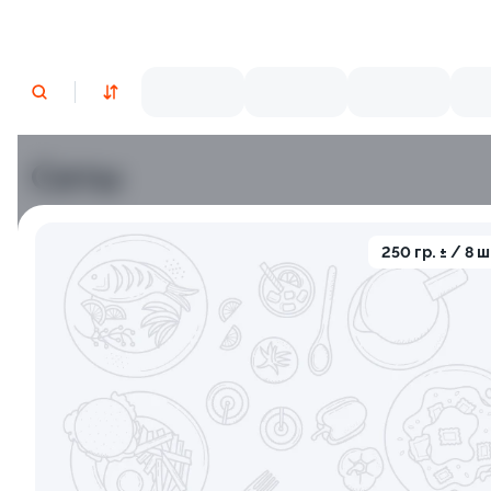
Сеты
Лосось
Курица
Угорь
Тунец
Креветки
С
250 гр. ± / 8 ш
9.5
10.0