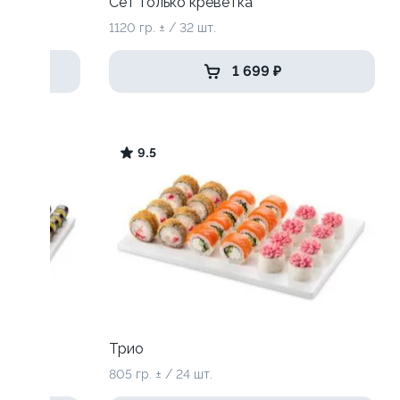
Сет только креветка
1120 гр. ± / 32 шт.
1 699 ₽
9.5
Трио
805 гр. ± / 24 шт.