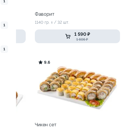
1
Фаворит
1140 гр. ± / 32 шт.
1
1 590 ₽
1 606 ₽
1
9.6
Чикен сет