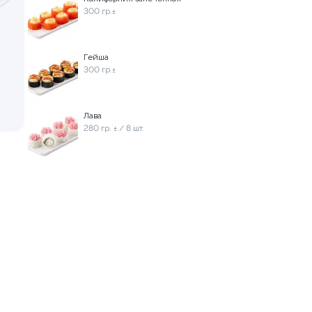
300 гр.±
Семейный сет
 шт.
1090 гр. ± / 32 шт.
Гейша
300 гр.±
1 299 ₽
1 599 ₽
Лава
280 гр. ± / 8 шт.
9.9
ия