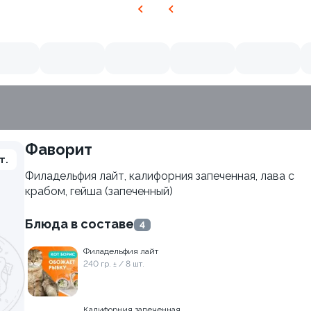
Фаворит
нежный краб
т.
Филадельфия лайт, калифорния запеченная, лава с
крабом, гейша (запеченный)
10.0
Блюда в составе
4
Филадельфия лайт
240 гр. ± / 8 шт.
Калифорния запеченная