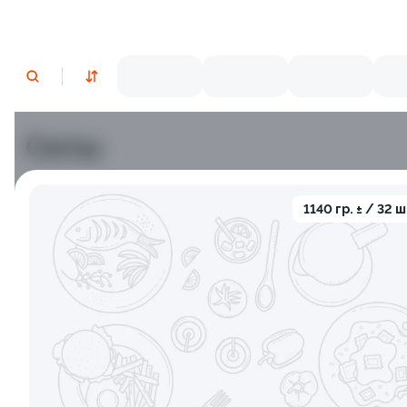
Сеты
Лосось
Курица
Угорь
Тунец
Креветки
С
1140 гр. ± / 32 ш
9.5
9.5