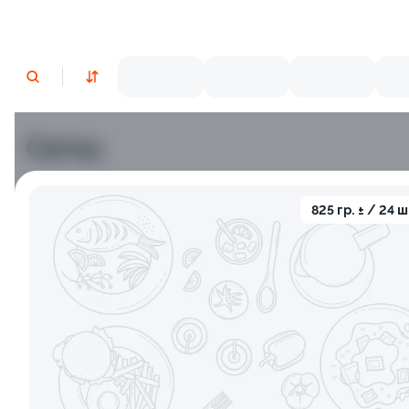
Сеты
Лосось
Курица
Угорь
Тунец
Креветки
С
825 гр. ± / 24 ш
9.5
9.5