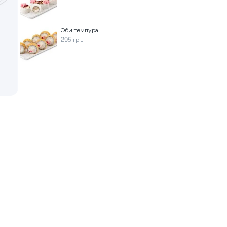
Семейный сет
Эби темпура
 шт.
1090 гр. ± / 32 шт.
295 гр.±
1 299 ₽
1 599 ₽
9.8
Сет Гармония