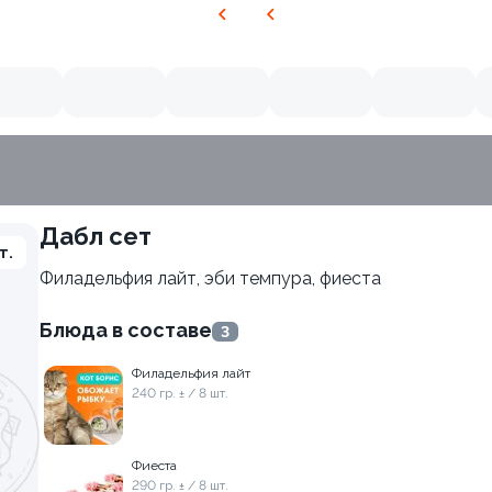
Дабл сет
нежный краб
т.
Филадельфия лайт, эби темпура, фиеста
10.0
Блюда в составе
3
Филадельфия лайт
240 гр. ± / 8 шт.
Фиеста
290 гр. ± / 8 шт.