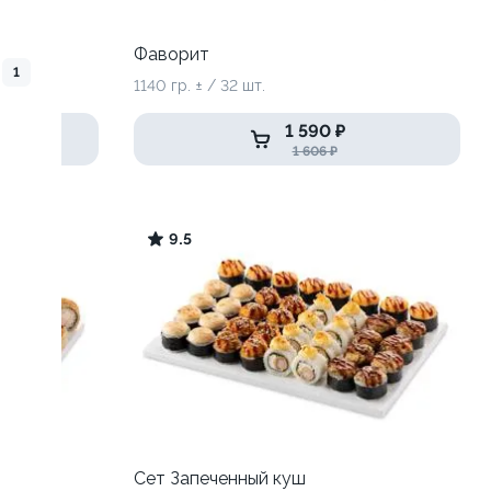
Фаворит
1
1140 гр. ± / 32 шт.
1 590 ₽
1 606 ₽
9.5
Сет Запеченный куш