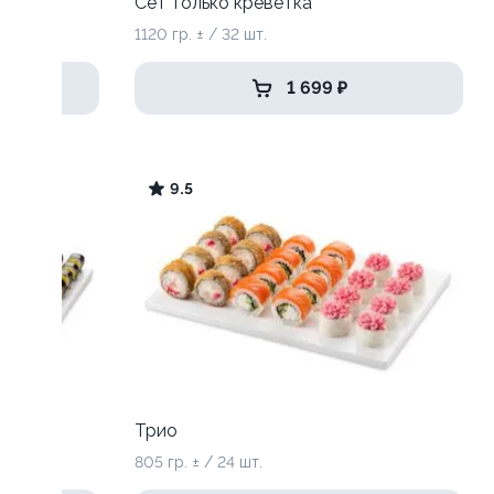
Сет только креветка
1120 гр. ± / 32 шт.
1 699 ₽
9.5
Трио
805 гр. ± / 24 шт.