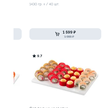
1430 гр. ± / 40 шт.
1 599 ₽
1 985 ₽
9.7