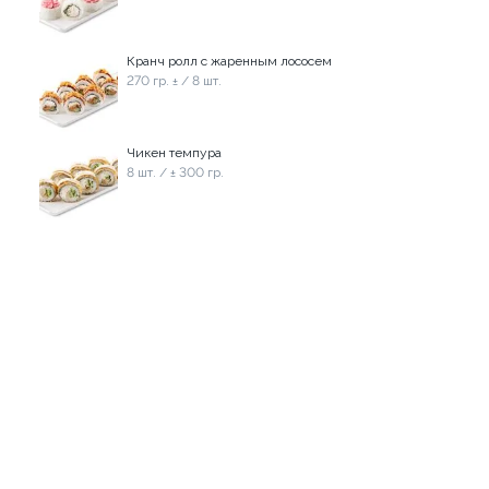
1 599 ₽
1 606 ₽
Кранч ролл с жаренным лососем
8.9
9.9
270 гр. ± / 8 шт.
Чикен темпура
8 шт. / ± 300 гр.
Сет Вечериночка
1070 гр. ± 32 шт.
Сет Только лосось!
810 гр. ± / 24 шт.
1 499 ₽
1 379 ₽
9.8
9.5