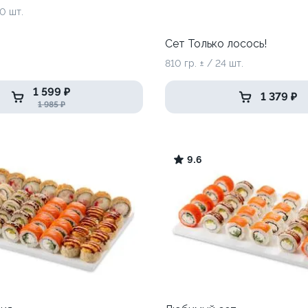
40 шт.
Сет Только лосось!
810 гр. ± / 24 шт.
1 599 ₽
1 379 ₽
1 985 ₽
9.6