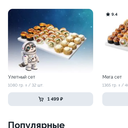
9.4
Улетный сет
Мега сет
1080 гр. ± / 32 шт.
1365 гр. ± / 4
1 499 ₽
Популярные