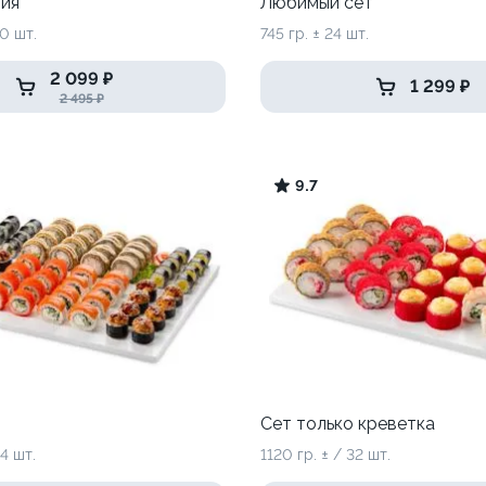
ия
Любимый сет
40 шт.
745 гр. ± 24 шт.
2 099 ₽
1 299 ₽
2 495 ₽
9.7
Сет только креветка
64 шт.
1120 гр. ± / 32 шт.