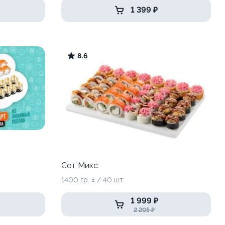
1 399 ₽
8.6
Сет Микс
1400 гр. ± / 40 шт.
1 999 ₽
2 205 ₽