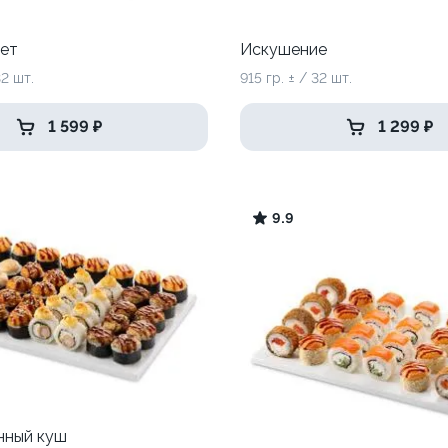
ет
Искушение
32 шт.
915 гр. ± / 32 шт.
1 599 ₽
1 299 ₽
9.9
нный куш