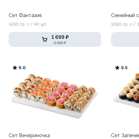
Сет Фантазия
Семейный с
1430 гр. ± / 40 шт.
1090 гр. ± / 
1 699 ₽
2 165 ₽
9.0
9.5
Сет Вечериночка
Сет Запече