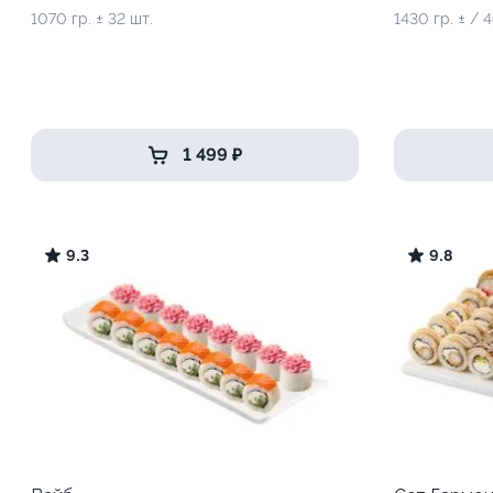
1070 гр. ± 32 шт.
1430 гр. ± / 
1 499 ₽
9.3
9.8