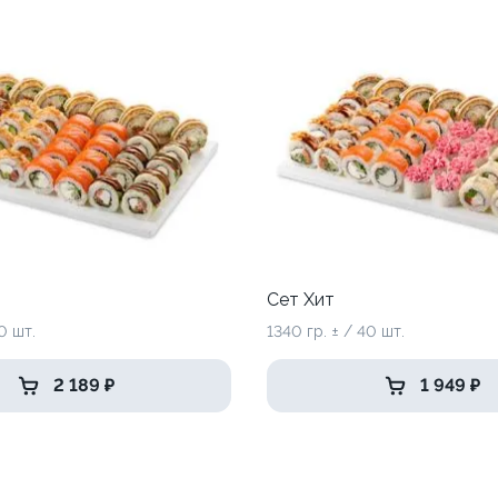
Сет Хит
0 шт.
1340 гр. ± / 40 шт.
2 189 ₽
1 949 ₽