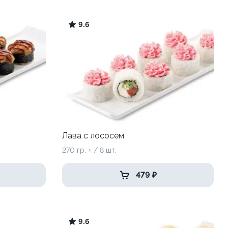
9.6
Лава с лососем
270 гр. ± / 8 шт.
479 ₽
9.6