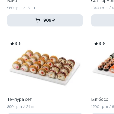
Вайб
Сет Гармон
560 гр. ± / 16 шт.
1340 гр. ± / 
909 ₽
9.5
9.9
Темпура сет
Биг босс
890 гр. ± / 24 шт.
1700 гр. ± / 