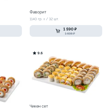
Фаворит
1140 гр. ± / 32 шт.
1 590 ₽
1 606 ₽
9.6
Чикен сет