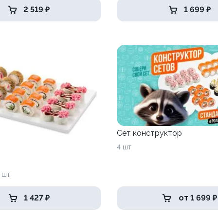
2 519 ₽
1 699 ₽
Сет конструктор
4 шт
 шт.
1 427 ₽
от 1 699 ₽