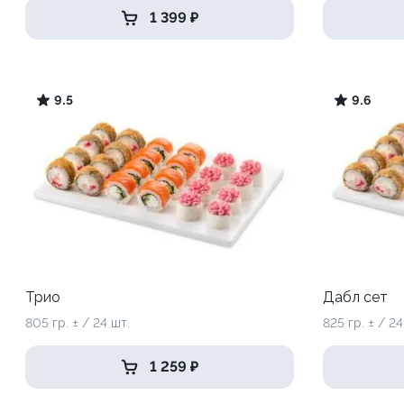
1 399 ₽
9.5
9.6
Трио
Дабл сет
805 гр. ± / 24 шт.
825 гр. ± / 24
1 259 ₽