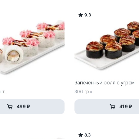
9.3
Запеченный ролл с угрем
шт.
300 гр.±
499 ₽
419 ₽
8.3