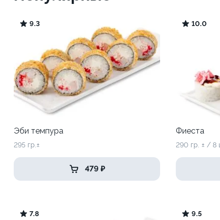
9.3
10.0
Эби темпура
Фиеста
295 гр.±
290 гр. ± / 8 
479 ₽
7.8
9.5